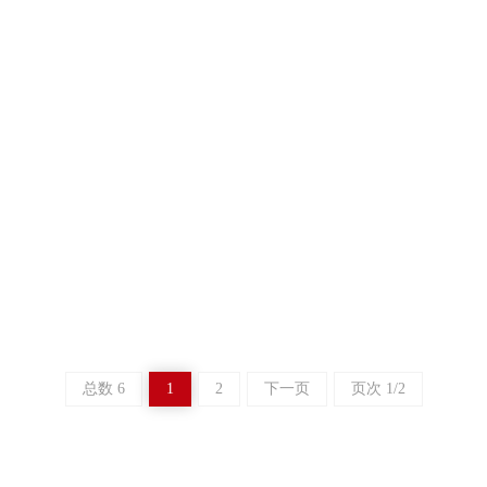
重的自然灾害之一
备雷电防护中不可缺少的一种装置
防护中不可缺少的一种装置，其作用是把窜入电力线、信号传输线的瞬时
电流泄流入地，保护被保护的设备或系统不受冲击。
总数 6
1
2
下一页
页次 1/2